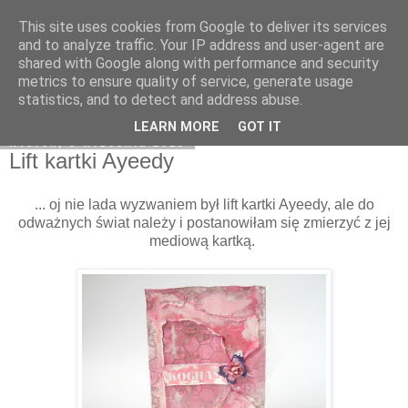
This site uses cookies from Google to deliver its services
Natchnienia z Avonlea
and to analyze traffic. Your IP address and user-agent are
shared with Google along with performance and security
metrics to ensure quality of service, generate usage
statistics, and to detect and address abuse.
▼
LEARN MORE
GOT IT
wtorek, 3 września 2013
Lift kartki Ayeedy
... oj nie lada wyzwaniem był lift kartki Ayeedy, ale do
odważnych świat należy i postanowiłam się zmierzyć z jej
mediową kartką.