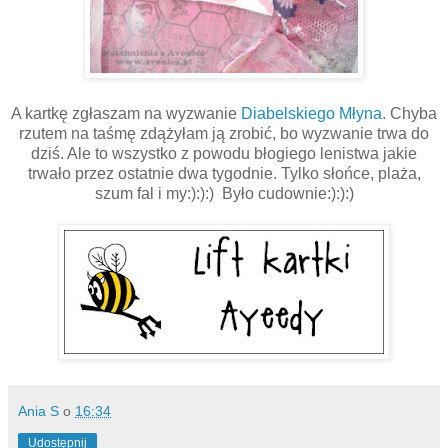
A kartkę zgłaszam na wyzwanie
Diabelskiego Młyna
. Chyba
rzutem na taśmę zdążyłam ją zrobić, bo wyzwanie trwa do
dziś. Ale to wszystko z powodu błogiego lenistwa jakie
trwało przez ostatnie dwa tygodnie. Tylko słońce, plaża,
szum fal i my:):):) Było cudownie:):):)
Ania S
o
16:34
Udostępnij