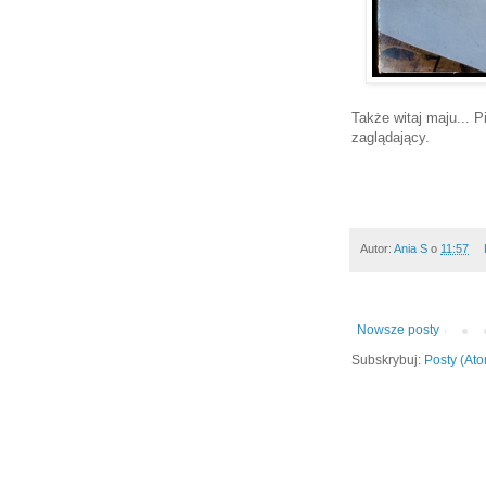
Także witaj maju... 
zaglądający.
Autor:
Ania S
o
11:57
Nowsze posty
Subskrybuj:
Posty (At