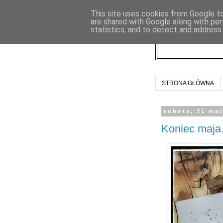
This site uses cookies from Google to 
are shared with Google along with per
statistics, and to detect and address
STRONA GŁÓWNA
sobota, 31 maj
Koniec maja.