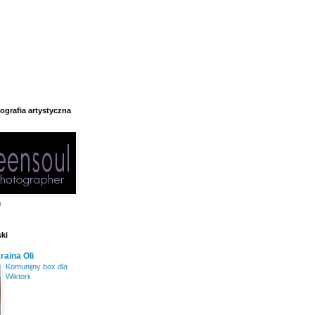
tografia artystyczna
e
ki
aina Oli
Komunijny box dla
Wiktorii