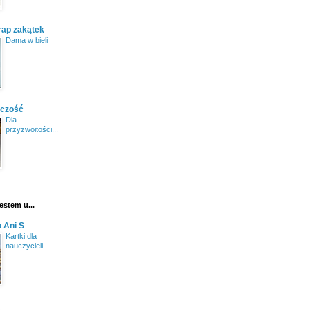
rap zakątek
Dama w bieli
rczość
Dla
przyzwoitości...
estem u...
 Ani S
Kartki dla
nauczycieli