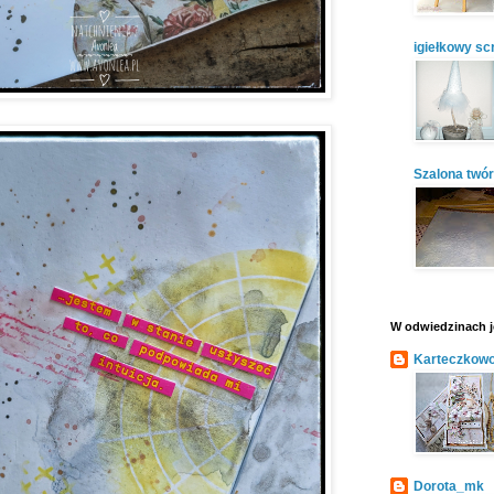
igiełkowy sc
Szalona twó
W odwiedzinach j
Karteczkowo
Dorota_mk