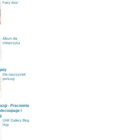
Fairy door
Album dla
chłopczyka
gaty
Dla nauczycieli
perkusji
iazgi - Pracownia
 decoupage i
g
UHK Gallery Blog
Hop