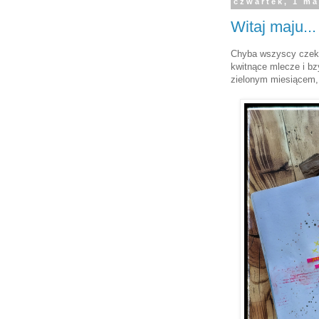
czwartek, 1 ma
Witaj maju...
Chyba wszyscy czekal
kwitnące mlecze i bzy
zielonym miesiącem, 