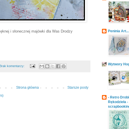
Pięknej i słonecznej majówki dla Was Drodzy
Peninia Art...
Wytwory Ho
Brak komentarzy:
Strona główna
Starsze posty
om)
- Retro Drob
Rękodzieła -
scrapbookin