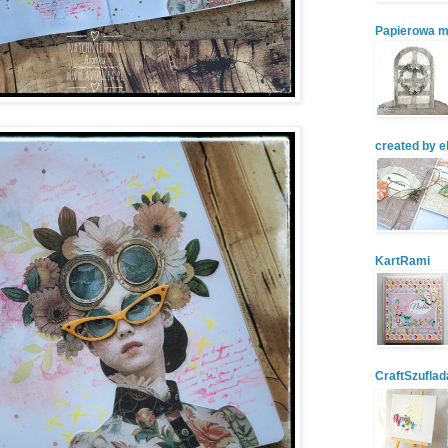
Papierowa m
created by e
KartRami
CraftSzuflad