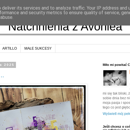
deliver its services and to analyze traffic. Your IP address and
formance and security metrics to ensure quality of service, ge
 abuse.
Natchnienia z Avonlea
ARTILLO
MAŁE SUKCESY
a 2025
Miło mi powitać 
..
mi się tak bliski
sobie dnia bez n
moja pasja i spo
tego co jest głęb
Wyświetl mój pełn
Jeśli chcesz o co