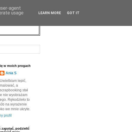
 user-agent
nerate usage
LEARN MORE
GOT IT
Cię w moich progach
Ania S
Uwielbiam lepić,
malować, a
scrapbooking stał
, że nie wyobrażam
iego. Rękodzieło to
sób na wyrażenie
oko we mnie ukryte.
y profil
ś zapytać, podzielić