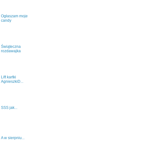
Ogłaszam moje
candy
Świąteczna
rozdawajka
Lift kartki
AgnieszkiD...
SSS jak...
A w sierpniu...