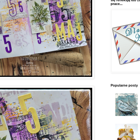
się refleksją lub
prace...
Popularne posty