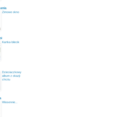
ania
Zimowe okno
bi
Kartka-bilecik
Dzieciaczkowy
album z okazji
chrztu
a
Wiosennie...