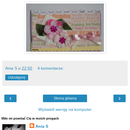
Ania S
o
22:50
4 komentarze:
Udostępnij
‹
›
Strona główna
Wyświetl wersję na komputer
Miło mi powitać Cię w moich progach
Ania S