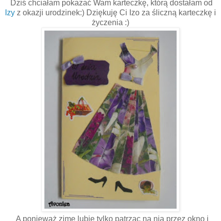
Dziś chciałam pokazać Wam karteczkę, którą dostałam od
Izy
z okazji urodzinek:) Dziękuję Ci Izo za śliczną karteczkę i
życzenia :)
A ponieważ zimę lubię tylko patrząc na nią przez okno i