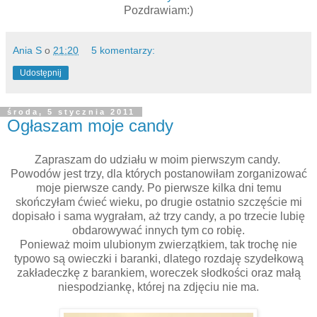
Pozdrawiam:)
Ania S
o
21:20
5 komentarzy:
Udostępnij
środa, 5 stycznia 2011
Ogłaszam moje candy
Zapraszam do udziału w moim pierwszym candy.
Powodów jest trzy, dla których postanowiłam zorganizować
moje pierwsze candy. Po pierwsze kilka dni temu
skończyłam ćwieć wieku, po drugie ostatnio szczęście mi
dopisało i sama wygrałam, aż trzy candy, a po trzecie lubię
obdarowywać innych tym co robię.
Ponieważ moim ulubionym zwierzątkiem, tak trochę nie
typowo są owieczki i baranki, dlatego rozdaję szydełkową
zakładeczkę z barankiem, woreczek słodkości oraz małą
niespodziankę, której na zdjęciu nie ma.