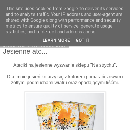
This site uses cookies from Google to deliver its services
Natchnienia z Avonlea
and to analyze traffic. Your IP address and user-agent are
shared with Google along with performance and security
metrics to ensure quality of service, generate usage
statistics, and to detect and address abuse.
▼
LEARN MORE
GOT IT
niedziela, 6 listopada 2016
Jesienne atc...
Ateciki na jesienne wyzwanie sklepu "Na strychu".
Dla mnie jesień kojarzy się z kolorem pomarańczowym i
żółtym, podmuchami wiatru oraz opadającymi liśćmi.