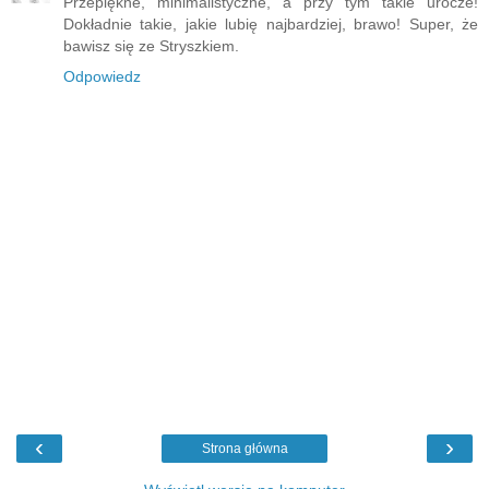
Przepiękne, minimalistyczne, a przy tym takie urocze!
Dokładnie takie, jakie lubię najbardziej, brawo! Super, że
bawisz się ze Stryszkiem.
Odpowiedz
‹
›
Strona główna