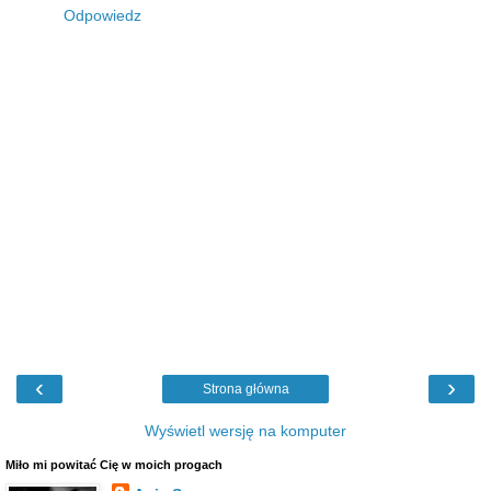
Odpowiedz
‹
›
Strona główna
Wyświetl wersję na komputer
Miło mi powitać Cię w moich progach