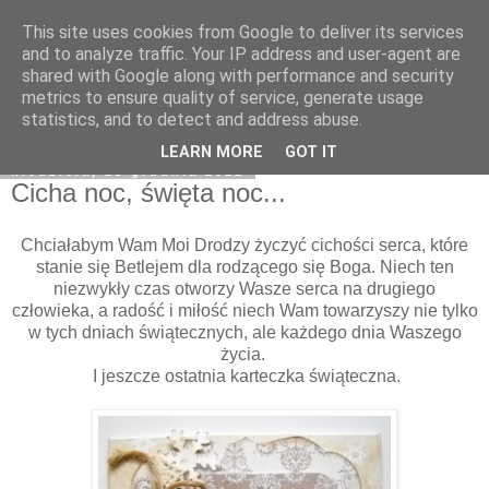
This site uses cookies from Google to deliver its services
Natchnienia z Avonlea
and to analyze traffic. Your IP address and user-agent are
shared with Google along with performance and security
metrics to ensure quality of service, generate usage
statistics, and to detect and address abuse.
▼
LEARN MORE
GOT IT
niedziela, 23 grudnia 2012
Cicha noc, święta noc...
Chciałabym Wam Moi Drodzy życzyć cichości serca, które
stanie się Betlejem dla rodzącego się Boga. Niech ten
niezwykły czas otworzy Wasze serca na drugiego
człowieka, a radość i miłość niech Wam towarzyszy nie tylko
w tych dniach świątecznych, ale każdego dnia Waszego
życia.
I jeszcze ostatnia karteczka świąteczna.