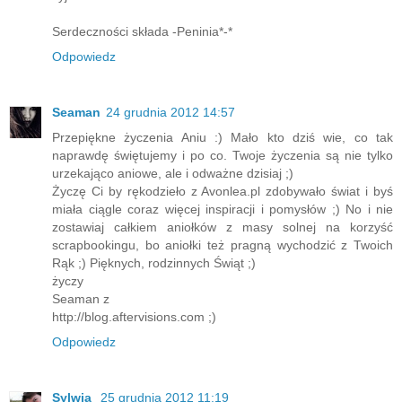
Serdeczności składa -Peninia*-*
Odpowiedz
Seaman
24 grudnia 2012 14:57
Przepiękne życzenia Aniu :) Mało kto dziś wie, co tak
naprawdę świętujemy i po co. Twoje życzenia są nie tylko
urzekająco aniowe, ale i odważne dzisiaj ;)
Życzę Ci by rękodzieło z Avonlea.pl zdobywało świat i byś
miała ciągle coraz więcej inspiracji i pomysłów ;) No i nie
zostawiaj całkiem aniołków z masy solnej na korzyść
scrapbookingu, bo aniołki też pragną wychodzić z Twoich
Rąk ;) Pięknych, rodzinnych Świąt ;)
życzy
Seaman z
http://blog.aftervisions.com ;)
Odpowiedz
Sylwia
25 grudnia 2012 11:19